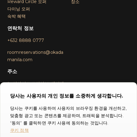
Reward Circle 오퍼
장소
다이닝 오퍼
숙박 혜택
연락처 정보
+632 8888 0777
roomreservations@okada
manila.com
주소
뉴 씨사이드 드라이브, 엔터테
인먼트
당사는 사용자의 개인 정보를 소중하게 생각합니다.
시티 파라냐케 시티, 1701,
메트로 마닐라, 필리핀
당사는 쿠키를 사용하여 사용자의 브라우징 환경을 개선하고,
맞춤형 광고 또는 콘텐츠를 제공하며, 트래픽을 분석합니다.
“동의” 를 클릭하면 쿠키 사용에 동의하는 것입니다.
쿠키 정책