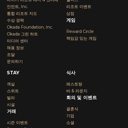
인먼트, Inc.
리조트 이벤트
통합 리조트 지도
상점
게임
수상 경력
Okada Foundation, Inc.
Reward Circle
Okada 그린 하트
책임감 있는 게임
미디어 센터
채용 정보
조달
문의하기
STAY
식사
객실
레스토랑
스위트
바 & 라운지
회의 및 이벤트
빌라
시설
결혼식
거래
기업
시즌 이벤트
소셜